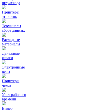
штрихкода
Принтеры
этикеток
Терминалы
сбора данных
Расходные
материалы
Денежные
ящики
Электронные
весы
Принтеры
чеков
Учет рабочего
времени
Видео‑