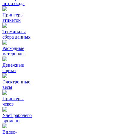
штрихкода
Принтеры
этикеток
Терминалы
сбора данных
Расходные
материалы
Денежные
ящики
Электронные
весы
Принтеры
чеков
Учет рабочего
времени
Видео‑