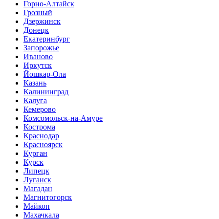
Горно-Алтайск
Грозный
Дзержинск
Донецк
Екатеринбург
Запорожье
Иваново
Иркутск
Йошкар-Ола
Казань
Калининград
Калуга
Кемерово
Комсомольск-на-Амуре
Кострома
Краснодар
Красноярск
Курган
Курск
Липецк
Луганск
Магадан
Магнитогорск
Майкоп
Махачкала