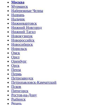
Москва
Мурманск
Набережные Челны
Назрань
Нальчик
Нижневартовск
Нижний Новгород
Нижний Тагил
Новокузнецк
Новороссийск
Новосибирск
Норильск
Омск
Орел
Оренбург
Орск
Пенза
Пермь
Петрозаводск
Петропавловск-Камчатский
Псков
Пятигорск
Ростов-на-Дону
Рыбинск
Рязань