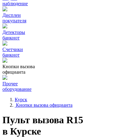
наблюдение
Дисплеи
покупателя
Детекторы
банкнот
Счетчики
банкнот
Кнопки вызова
официанта
Прочее
оборудование
Курск
Кнопки вызова официанта
Пульт вызова R15
в Курске