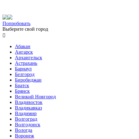
Попробовать
Выберите свой город

Абакан
Ангарск
Архангельск
Астрахань
Барнаул
Белгород
Биробиджан
Братск
Брянск
Великий Новгород
Владивосток
Владикавказ
Владимир
Волгоград
Волгодонск
Вологда
Воронеж