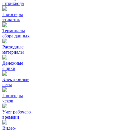
штрихкода
Принтеры
этикеток
Терминалы
сбора данных
Расходные
материалы
Денежные
ящики
Электронные
весы
Принтеры
чеков
Учет рабочего
времени
Видео‑