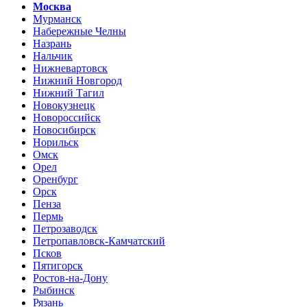
Москва
Мурманск
Набережные Челны
Назрань
Нальчик
Нижневартовск
Нижний Новгород
Нижний Тагил
Новокузнецк
Новороссийск
Новосибирск
Норильск
Омск
Орел
Оренбург
Орск
Пенза
Пермь
Петрозаводск
Петропавловск-Камчатский
Псков
Пятигорск
Ростов-на-Дону
Рыбинск
Рязань