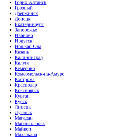
Горно-Алтайск
Грозный
Дзержинск
Донецк
Екатеринбург
Запорожье
Иваново
Иркутск
Йошкар-Ола
Казань
Калининград
Калуга
Кемерово
Комсомольск-на-Амуре
Кострома
Краснодар
Красноярск
Курган
Курск
Липецк
Луганск
Магадан
Магнитогорск
Майкоп
Махачкала