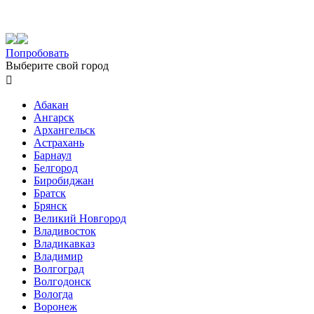
Попробовать
Выберите свой город

Абакан
Ангарск
Архангельск
Астрахань
Барнаул
Белгород
Биробиджан
Братск
Брянск
Великий Новгород
Владивосток
Владикавказ
Владимир
Волгоград
Волгодонск
Вологда
Воронеж