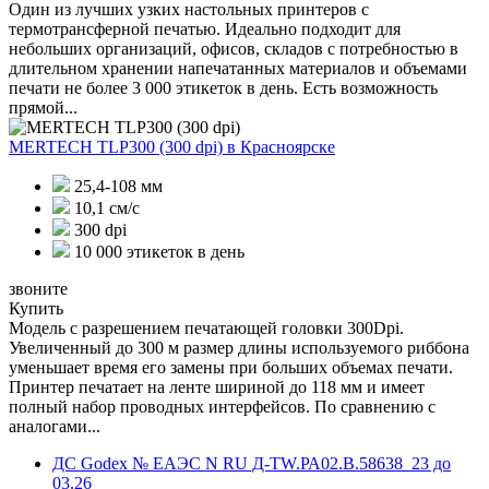
Один из лучших узких настольных принтеров с
термотрансферной печатью. Идеально подходит для
небольших организаций, офисов, складов с потребностью в
длительном хранении напечатанных материалов и объемами
печати не более 3 000 этикеток в день. Есть возможность
прямой...
MERTECH TLP300 (300 dpi)
в Красноярске
25,4-108 мм
10,1 см/с
300 dpi
10 000 этикеток в день
звоните
Купить
Модель с разрешением печатающей головки 300Dpi.
Увеличенный до 300 м размер длины используемого риббона
уменьшает время его замены при больших объемах печати.
Принтер печатает на ленте шириной до 118 мм и имеет
полный набор проводных интерфейсов. По сравнению с
аналогами...
ДС Godex № ЕАЭС N RU Д-TW.РА02.В.58638_23 до
03.26