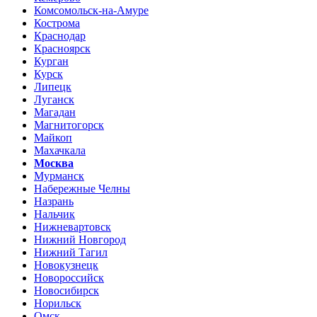
Комсомольск-на-Амуре
Кострома
Краснодар
Красноярск
Курган
Курск
Липецк
Луганск
Магадан
Магнитогорск
Майкоп
Махачкала
Москва
Мурманск
Набережные Челны
Назрань
Нальчик
Нижневартовск
Нижний Новгород
Нижний Тагил
Новокузнецк
Новороссийск
Новосибирск
Норильск
Омск