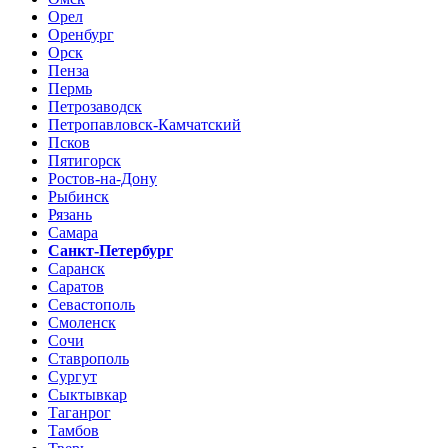
Орел
Оренбург
Орск
Пенза
Пермь
Петрозаводск
Петропавловск-Камчатский
Псков
Пятигорск
Ростов-на-Дону
Рыбинск
Рязань
Самара
Санкт-Петербург
Саранск
Саратов
Севастополь
Смоленск
Сочи
Ставрополь
Сургут
Сыктывкар
Таганрог
Тамбов