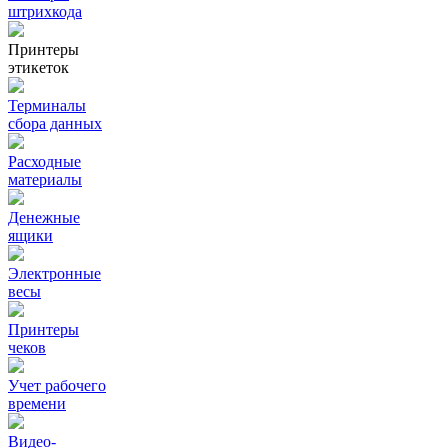
штрихкода
Принтеры
этикеток
Терминалы
сбора данных
Расходные
материалы
Денежные
ящики
Электронные
весы
Принтеры
чеков
Учет рабочего
времени
Видео‑