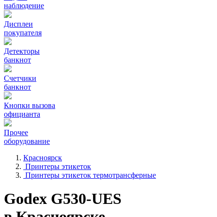
наблюдение
Дисплеи
покупателя
Детекторы
банкнот
Счетчики
банкнот
Кнопки вызова
официанта
Прочее
оборудование
Красноярск
Принтеры этикеток
Принтеры этикеток термотрансферные
Godex G530-UES
в Красноярске