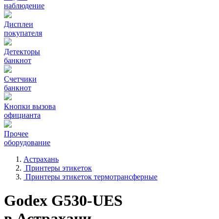
наблюдение
Дисплеи
покупателя
Детекторы
банкнот
Счетчики
банкнот
Кнопки вызова
официанта
Прочее
оборудование
Астрахань
Принтеры этикеток
Принтеры этикеток термотрансферные
Godex G530-UES
в Астрахани