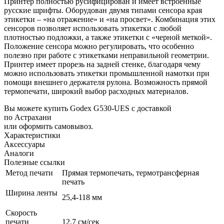
Принтер полностью русифицирован и имеет встроенные
русские шрифты. Оборудован двумя типами сенсора края
этикетки – «на отражение» и «на просвет». Комбинация этих
сенсоров позволяет использовать этикетки с любой
плотностью подложки, а также этикетки с «черной меткой».
Положение сенсора можно регулировать, что особенно
полезно при работе с этикетками неправильной геометрии.
Принтер имеет прорезь на задней стенке, благодаря чему
можно использовать этикетки промышленной намотки при
помощи внешнего держателя рулона. Возможность прямой
термопечати, широкий выбор расходных материалов.
Вы можете купить Godex G530-UES с доставкой
по Астрахани
или оформить самовывоз.
Характеристики
Аксессуары
Аналоги
Полезные ссылки
Метод печати
Прямая термопечать, термотрансферная
печать
Ширина ленты
25,4-118 мм
Скорость
печати
12,7 см/сек