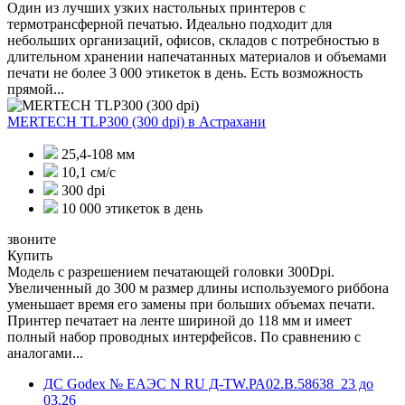
Один из лучших узких настольных принтеров с
термотрансферной печатью. Идеально подходит для
небольших организаций, офисов, складов с потребностью в
длительном хранении напечатанных материалов и объемами
печати не более 3 000 этикеток в день. Есть возможность
прямой...
MERTECH TLP300 (300 dpi)
в Астрахани
25,4-108 мм
10,1 см/с
300 dpi
10 000 этикеток в день
звоните
Купить
Модель с разрешением печатающей головки 300Dpi.
Увеличенный до 300 м размер длины используемого риббона
уменьшает время его замены при больших объемах печати.
Принтер печатает на ленте шириной до 118 мм и имеет
полный набор проводных интерфейсов. По сравнению с
аналогами...
ДС Godex № ЕАЭС N RU Д-TW.РА02.В.58638_23 до
03.26