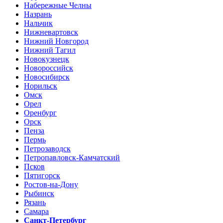
Набережные Челны
Назрань
Нальчик
Нижневартовск
Нижний Новгород
Нижний Тагил
Новокузнецк
Новороссийск
Новосибирск
Норильск
Омск
Орел
Оренбург
Орск
Пенза
Пермь
Петрозаводск
Петропавловск-Камчатский
Псков
Пятигорск
Ростов-на-Дону
Рыбинск
Рязань
Самара
Санкт-Петербург