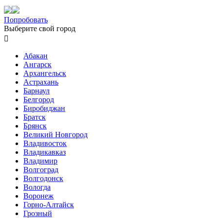
Попробовать
Выберите свой город

Абакан
Ангарск
Архангельск
Астрахань
Барнаул
Белгород
Биробиджан
Братск
Брянск
Великий Новгород
Владивосток
Владикавказ
Владимир
Волгоград
Волгодонск
Вологда
Воронеж
Горно-Алтайск
Грозный