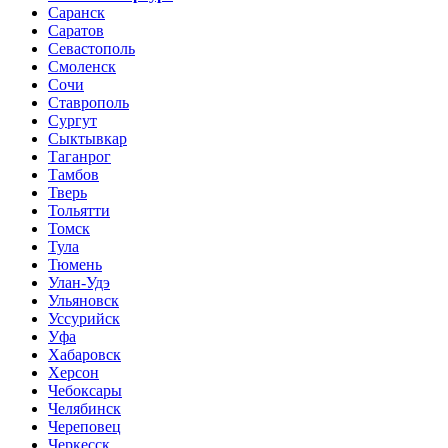
Саранск
Саратов
Севастополь
Смоленск
Сочи
Ставрополь
Сургут
Сыктывкар
Таганрог
Тамбов
Тверь
Тольятти
Томск
Тула
Тюмень
Улан-Удэ
Ульяновск
Уссурийск
Уфа
Хабаровск
Херсон
Чебоксары
Челябинск
Череповец
Черкесск