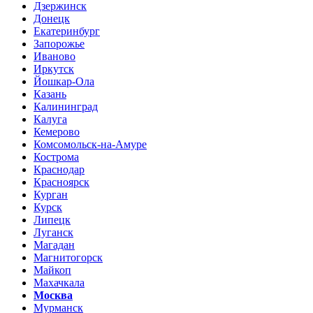
Дзержинск
Донецк
Екатеринбург
Запорожье
Иваново
Иркутск
Йошкар-Ола
Казань
Калининград
Калуга
Кемерово
Комсомольск-на-Амуре
Кострома
Краснодар
Красноярск
Курган
Курск
Липецк
Луганск
Магадан
Магнитогорск
Майкоп
Махачкала
Москва
Мурманск