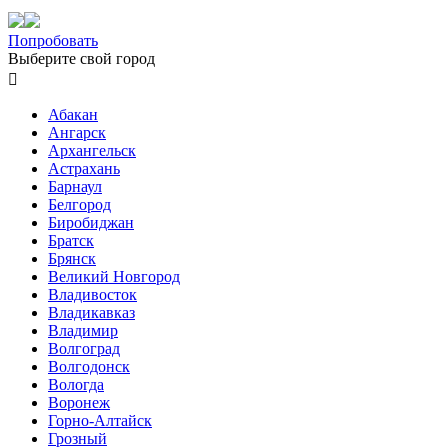
Попробовать
Выберите свой город

Абакан
Ангарск
Архангельск
Астрахань
Барнаул
Белгород
Биробиджан
Братск
Брянск
Великий Новгород
Владивосток
Владикавказ
Владимир
Волгоград
Волгодонск
Вологда
Воронеж
Горно-Алтайск
Грозный