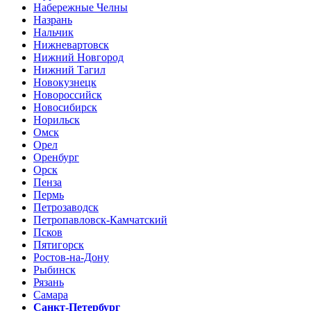
Набережные Челны
Назрань
Нальчик
Нижневартовск
Нижний Новгород
Нижний Тагил
Новокузнецк
Новороссийск
Новосибирск
Норильск
Омск
Орел
Оренбург
Орск
Пенза
Пермь
Петрозаводск
Петропавловск-Камчатский
Псков
Пятигорск
Ростов-на-Дону
Рыбинск
Рязань
Самара
Санкт-Петербург