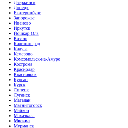
Дзержинск
Донецк
Екатеринбург
Запорожье
Иваново
Иркутск
Йошкар-Ола
Казань
Калининград
Калуга
Кемерово
Комсомольск-на-Амуре
Кострома
Краснодар
Красноярск
Курган
Курск
Липецк
Луганск
Магадан
Магнитогорск
Майкоп
Махачкала
Москва
Мурманск