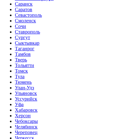
Саранск
Саратов
Севастополь
Смоленск
Сочи
Ставрополь
Сургут
Сыктывкар
Таганрог
Тамбов
Тверь
Тольятти
Томск
Тула
Тюмень
Улан-Удэ
Ульяновск
Уссурийск
Уфа
Хабаровск
Херсон
Чебоксары
Челябинск
Череповец
Черкесск