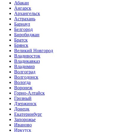
Абакан
Ангарск
Архангельск
Астрахань
Барнаул
Белгород
Биробиджан
Братск
Брянск
Великий Новгород
Владивосток
Владикавказ
Владимир
Волгоград
Волгодонск
Вологда
Воронеж
Горно-Алтайск
Грозный
Дзержинск
Донецк
Екатеринбург
Запорожье
Иваново
Иркутск