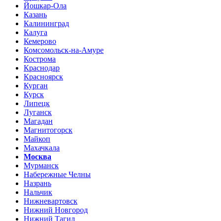
Йошкар-Ола
Казань
Калининград
Калуга
Кемерово
Комсомольск-на-Амуре
Кострома
Краснодар
Красноярск
Курган
Курск
Липецк
Луганск
Магадан
Магнитогорск
Майкоп
Махачкала
Москва
Мурманск
Набережные Челны
Назрань
Нальчик
Нижневартовск
Нижний Новгород
Нижний Тагил