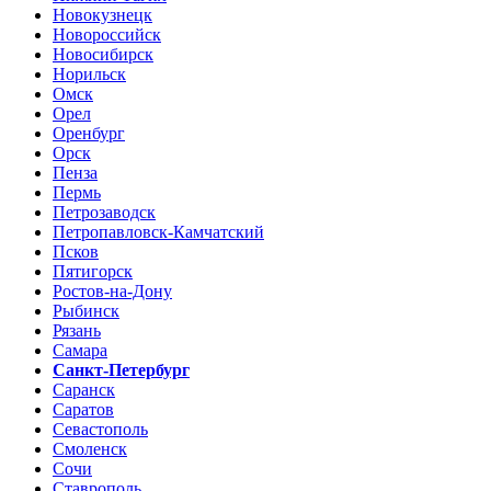
Новокузнецк
Новороссийск
Новосибирск
Норильск
Омск
Орел
Оренбург
Орск
Пенза
Пермь
Петрозаводск
Петропавловск-Камчатский
Псков
Пятигорск
Ростов-на-Дону
Рыбинск
Рязань
Самара
Санкт-Петербург
Саранск
Саратов
Севастополь
Смоленск
Сочи
Ставрополь