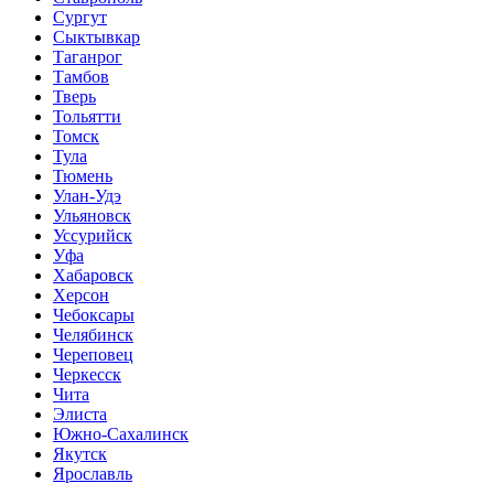
Сургут
Сыктывкар
Таганрог
Тамбов
Тверь
Тольятти
Томск
Тула
Тюмень
Улан-Удэ
Ульяновск
Уссурийск
Уфа
Хабаровск
Херсон
Чебоксары
Челябинск
Череповец
Черкесск
Чита
Элиста
Южно-Сахалинск
Якутск
Ярославль