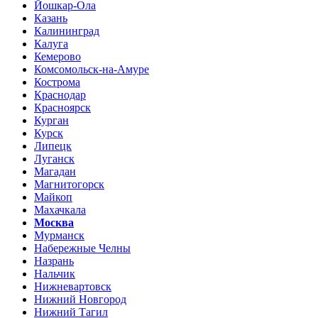
Йошкар-Ола
Казань
Калининград
Калуга
Кемерово
Комсомольск-на-Амуре
Кострома
Краснодар
Красноярск
Курган
Курск
Липецк
Луганск
Магадан
Магнитогорск
Майкоп
Махачкала
Москва
Мурманск
Набережные Челны
Назрань
Нальчик
Нижневартовск
Нижний Новгород
Нижний Тагил