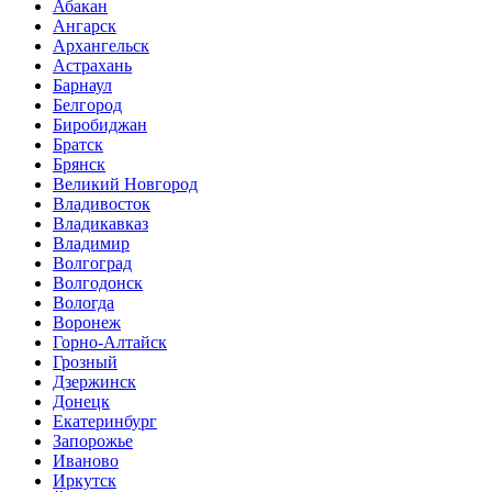
Абакан
Ангарск
Архангельск
Астрахань
Барнаул
Белгород
Биробиджан
Братск
Брянск
Великий Новгород
Владивосток
Владикавказ
Владимир
Волгоград
Волгодонск
Вологда
Воронеж
Горно-Алтайск
Грозный
Дзержинск
Донецк
Екатеринбург
Запорожье
Иваново
Иркутск