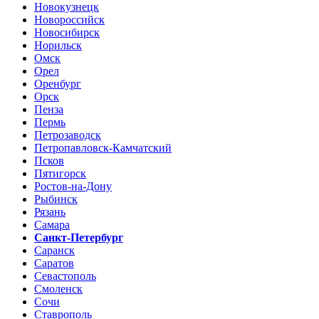
Новокузнецк
Новороссийск
Новосибирск
Норильск
Омск
Орел
Оренбург
Орск
Пенза
Пермь
Петрозаводск
Петропавловск-Камчатский
Псков
Пятигорск
Ростов-на-Дону
Рыбинск
Рязань
Самара
Санкт-Петербург
Саранск
Саратов
Севастополь
Смоленск
Сочи
Ставрополь