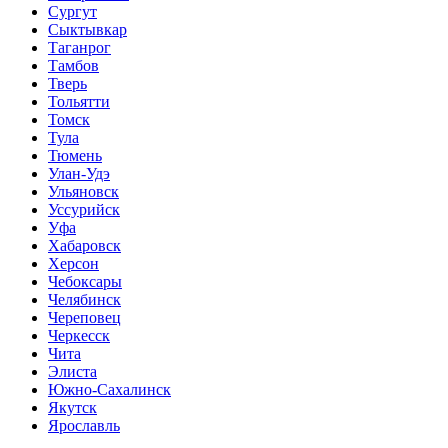
Сургут
Сыктывкар
Таганрог
Тамбов
Тверь
Тольятти
Томск
Тула
Тюмень
Улан-Удэ
Ульяновск
Уссурийск
Уфа
Хабаровск
Херсон
Чебоксары
Челябинск
Череповец
Черкесск
Чита
Элиста
Южно-Сахалинск
Якутск
Ярославль