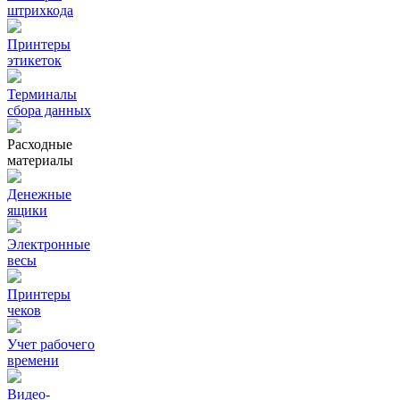
штрихкода
Принтеры
этикеток
Терминалы
сбора данных
Расходные
материалы
Денежные
ящики
Электронные
весы
Принтеры
чеков
Учет рабочего
времени
Видео‑