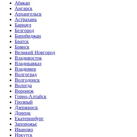
Абакан
Ангарск
Архангельск
Астрахань
Барнаул
Белгород
Биробиджан
Братск
Брянск
Великий Новгород
Владивосток
Владикавказ
Владимир
Волгоград
Волгодонск
Вологда
Воронеж
Горно-Алтайск
Грозный
Дзержинск
Донецк
Екатеринбург
Запорожье
Иваново
Иркутск