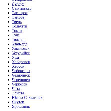
Сургут
Сыктывкар
Таганрог
Тамбов
Тверь
Тольятти
Томск
Тула
Тюмень
Улан-Удэ
Ульяновск
Уссурийск
Уфа
Хабаровск
Херсон
Чебоксары
Челябинск
Череповец
Черкесск
Чита
Элиста
Южно-Сахалинск
Якутск
Ярославль