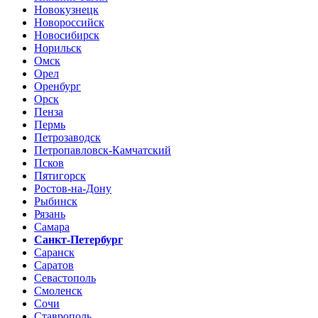
Новокузнецк
Новороссийск
Новосибирск
Норильск
Омск
Орел
Оренбург
Орск
Пенза
Пермь
Петрозаводск
Петропавловск-Камчатский
Псков
Пятигорск
Ростов-на-Дону
Рыбинск
Рязань
Самара
Санкт-Петербург
Саранск
Саратов
Севастополь
Смоленск
Сочи
Ставрополь