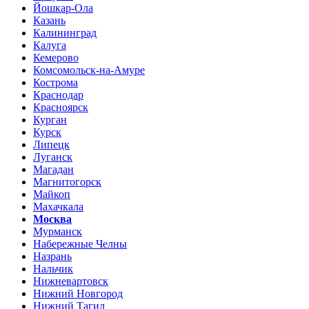
Йошкар-Ола
Казань
Калининград
Калуга
Кемерово
Комсомольск-на-Амуре
Кострома
Краснодар
Красноярск
Курган
Курск
Липецк
Луганск
Магадан
Магнитогорск
Майкоп
Махачкала
Москва
Мурманск
Набережные Челны
Назрань
Нальчик
Нижневартовск
Нижний Новгород
Нижний Тагил