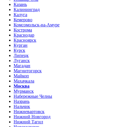
Казань
Калининград
Калуга
Кемерово
Комсомольск-на-Амуре
Кострома
Краснодар
Красноярск
Курган
Курск
Липецк
Луганск
Магадан
Магнитогорск
Майкоп
Махачкала
Москва
Мурманск
Набережные Челны
Назрань
Нальчик
Нижневартовск
Нижний Новгород
Нижний Тагил
Новокузнецк