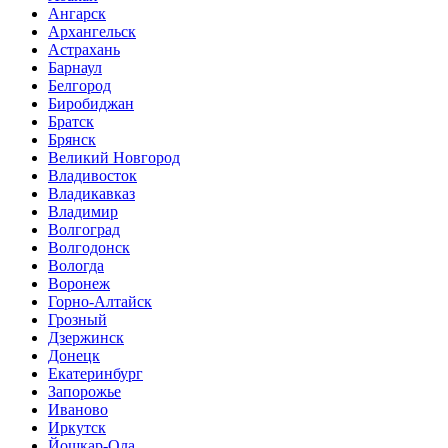
Ангарск
Архангельск
Астрахань
Барнаул
Белгород
Биробиджан
Братск
Брянск
Великий Новгород
Владивосток
Владикавказ
Владимир
Волгоград
Волгодонск
Вологда
Воронеж
Горно-Алтайск
Грозный
Дзержинск
Донецк
Екатеринбург
Запорожье
Иваново
Иркутск
Йошкар-Ола