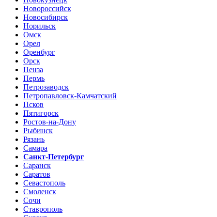
Новороссийск
Новосибирск
Норильск
Омск
Орел
Оренбург
Орск
Пенза
Пермь
Петрозаводск
Петропавловск-Камчатский
Псков
Пятигорск
Ростов-на-Дону
Рыбинск
Рязань
Самара
Санкт-Петербург
Саранск
Саратов
Севастополь
Смоленск
Сочи
Ставрополь