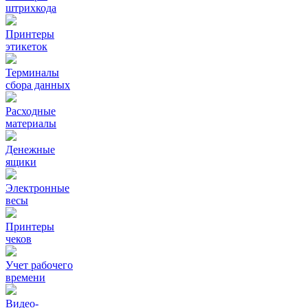
штрихкода
Принтеры
этикеток
Терминалы
сбора данных
Расходные
материалы
Денежные
ящики
Электронные
весы
Принтеры
чеков
Учет рабочего
времени
Видео‑