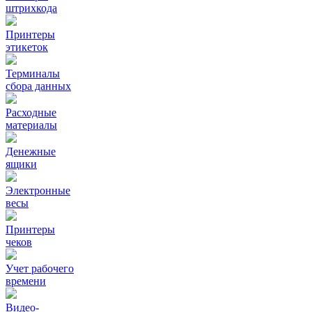
штрихкода
Принтеры
этикеток
Терминалы
сбора данных
Расходные
материалы
Денежные
ящики
Электронные
весы
Принтеры
чеков
Учет рабочего
времени
Видео‑