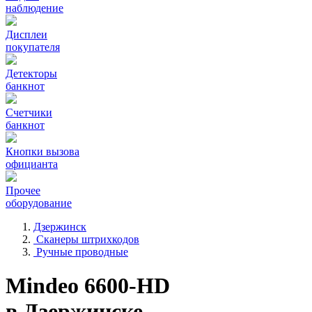
наблюдение
Дисплеи
покупателя
Детекторы
банкнот
Счетчики
банкнот
Кнопки вызова
официанта
Прочее
оборудование
Дзержинск
Сканеры штрихкодов
Ручные проводные
Mindeo 6600-HD
в Дзержинске