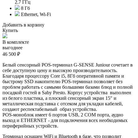
2.7 ГГц
8 Гб
Ethernet, Wi-Fi
Добавить в корзину
Купить
В комплекте
выгоднее
46 500 ₽
Белый сенсорный POS-терминал G-SENSE Juniour сочетает в
себе доступную цену и высокую производительность.
Благодаря п
роцессору Core i5, 8Гб оперативной памяти и
быстрому SSD накопителю POS-терминал позволяет без
проблем работать с самыми большими базами блюд и полной
посадкой гостей в Saby Presto. Корпус устройства выполнен
из белого пластика
, а плоский сенсорный экран 15" и
металлическая подставка с отсеком для укладки кабелей,
создают респектабельный образ устройства.
POS-моноблок имеет 6 портов USB, 2 COM порта, аудио
выход и ETHERNET - для подключения всех необходимых
периферийных устройств.
Терминал оснащен WiFi и Bluetooth в базе, что позволит