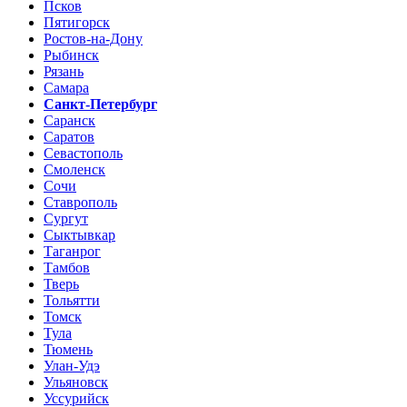
Псков
Пятигорск
Ростов-на-Дону
Рыбинск
Рязань
Самара
Санкт-Петербург
Саранск
Саратов
Севастополь
Смоленск
Сочи
Ставрополь
Сургут
Сыктывкар
Таганрог
Тамбов
Тверь
Тольятти
Томск
Тула
Тюмень
Улан-Удэ
Ульяновск
Уссурийск