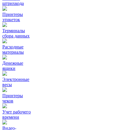
штрихкода
Принтеры
этикеток
Терминалы
сбора данных
Расходные
материалы
Денежные
ящики
Электронные
весы
Принтеры
чеков
Учет рабочего
времени
Видео‑