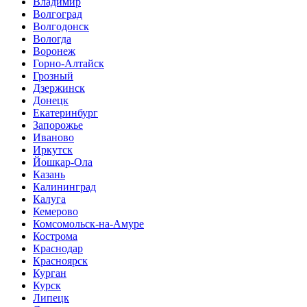
Владимир
Волгоград
Волгодонск
Вологда
Воронеж
Горно-Алтайск
Грозный
Дзержинск
Донецк
Екатеринбург
Запорожье
Иваново
Иркутск
Йошкар-Ола
Казань
Калининград
Калуга
Кемерово
Комсомольск-на-Амуре
Кострома
Краснодар
Красноярск
Курган
Курск
Липецк