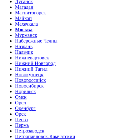
Луганск
Магадан
Магнитогорск
Майкоп
Махачкала
Москва
Мурманск
Набережные Челны
Назрань
Нальчик
Нижневартовск
Нижний Новгород
Нижний Тагил
Новокузнецк
Новороссийск
Новосибирск
Норильск
Омск
Орел
Оренбург
Орск
Пенза
Пермь
Петрозаводск
Петропавловск-Камчатский