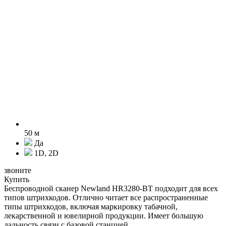
50 м
Да
1D, 2D
звоните
Купить
Беспроводной сканер Newland HR3280-BT подходит для всех
типов штрихкодов. Отлично читает все распространенные
типы штрихкодов, включая маркировку табачной,
лекарственной и ювелирной продукции. Имеет большую
дальность связи с базовой станцией.