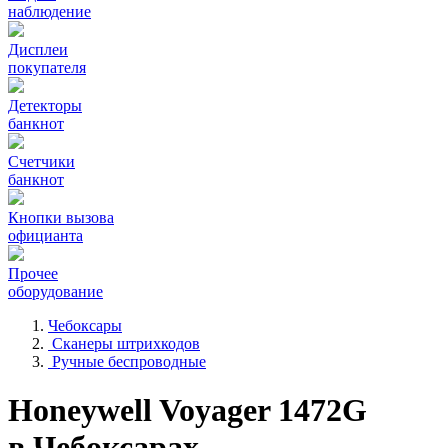
наблюдение
Дисплеи
покупателя
Детекторы
банкнот
Счетчики
банкнот
Кнопки вызова
официанта
Прочее
оборудование
Чебоксары
Сканеры штрихкодов
Ручные беспроводные
Honeywell Voyager 1472G
в Чебоксарах