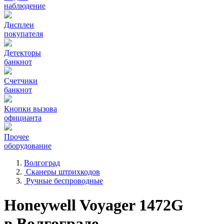
наблюдение
Дисплеи
покупателя
Детекторы
банкнот
Счетчики
банкнот
Кнопки вызова
официанта
Прочее
оборудование
Волгоград
Сканеры штрихкодов
Ручные беспроводные
Honeywell Voyager 1472G
в Волгограде