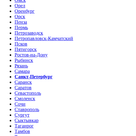
Омск
Орел
Оренбург
Орск
Пенза
Пермь
Петрозаводск
Петропавловск-Камчатский
Псков
Пятигорск
Ростов-на-Дону
Рыбинск
Рязань
Самара
Санкт-Петербург
Саранск
Саратов
Севастополь
Смоленск
Сочи
Ставрополь
Сургут
Сыктывкар
Таганрог
Тамбов