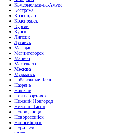
Комсомольск-на-Амуре
Кострома
Краснодар
Красноярск
Курган
Курск
Липецк
Луганск
Магадан
Магнитогорск
Майкоп
Махачкала
Москва
Мурманск
Набережные Челны
Назрань
Нальчик
Нижневартовск
Нижний Новгород
Нижний Тагил
Новокузнецк
Новороссийск
Новосибирск
Норильск