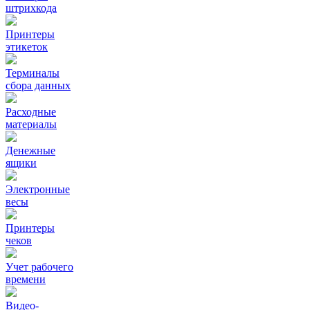
штрихкода
Принтеры
этикеток
Терминалы
сбора данных
Расходные
материалы
Денежные
ящики
Электронные
весы
Принтеры
чеков
Учет рабочего
времени
Видео‑