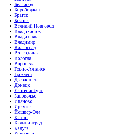
Белгород
Биробиджан
Братск
Брянск
Великий Новгород
Владивосток
Владикавказ
Владимир
Волгоград
Волгодонск
Вологда
Воронеж
Горно-Алтайск
Грозный
Дзержинск
Донецк
Екатеринбург
Запорожье
Иваново
Иркутск
Йошкар-Ола
Казань
Калининград
Калуга
Кемерово