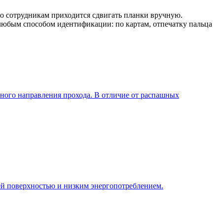
о сотрудникам приходится сдвигать планки вручную.
любым способом идентификации: по картам, отпечатку пальца
ного направления прохода. В отличие от распашных
ей поверхностью и низким энергопотреблением.