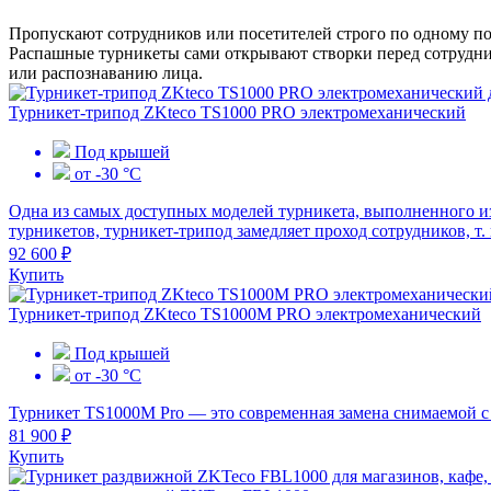
Пропускают сотрудников или посетителей строго по одному п
Распашные турникеты сами открывают створки перед сотрудни
или распознаванию лица.
Турникет-трипод ZKteco TS1000 PRO электромеханический
Под крышей
от -30 °С
Одна из самых доступных моделей турникета, выполненного и
турникетов, турникет-трипод замедляет проход сотрудников, т. 
92 600 ₽
Купить
Турникет-трипод ZKteco TS1000М PRO электромеханический
Под крышей
от -30 °С
Турникет TS1000M Pro — это современная замена снимаемой с 
81 900 ₽
Купить