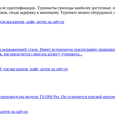
осле идентификации. Турникеты-триподы наиболее доступные, н
ком, сводя задержку к минимуму. Турникет можно оборудовать 
з нержавеющей стали. Имеет встроенную пиктограмму разрешен
к. им приходится сдвигать штангу турникета...
производства модели TS1000 Pro. Он отличается плоской верхн