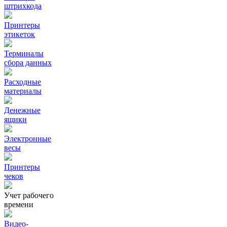
штрихкода
Принтеры
этикеток
Терминалы
сбора данных
Расходные
материалы
Денежные
ящики
Электронные
весы
Принтеры
чеков
Учет рабочего
времени
Видео‑