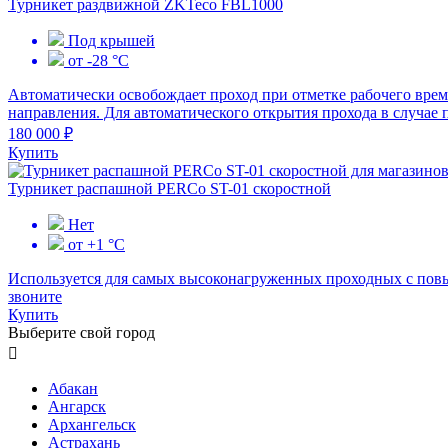
Турникет раздвижной ZKTeco FBL1000
Под крышей
от -28 °C
Автоматически освобождает проход при отметке рабочего време
направления. Для автоматического открытия прохода в случае п
180 000 ₽
Купить
Турникет распашной PERCo ST-01 скоростной
Нет
от +1 °C
Используется для самых высоконагруженных проходных с повы
звоните
Купить
Выберите свой город

Абакан
Ангарск
Архангельск
Астрахань