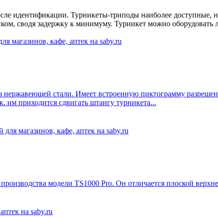
осле идентификации. Турникеты-триподы наиболее доступные, н
ком, сводя задержку к минимуму. Турникет можно оборудовать 
з нержавеющей стали. Имеет встроенную пиктограмму разрешен
к. им приходится сдвигать штангу турникета...
производства модели TS1000 Pro. Он отличается плоской верхн