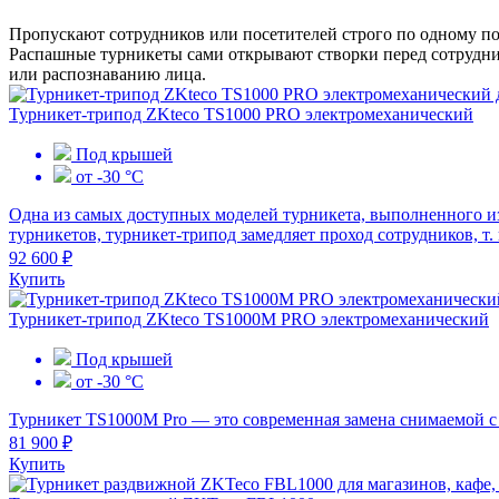
Пропускают сотрудников или посетителей строго по одному п
Распашные турникеты сами открывают створки перед сотрудни
или распознаванию лица.
Турникет-трипод ZKteco TS1000 PRO электромеханический
Под крышей
от -30 °С
Одна из самых доступных моделей турникета, выполненного и
турникетов, турникет-трипод замедляет проход сотрудников, т. 
92 600 ₽
Купить
Турникет-трипод ZKteco TS1000М PRO электромеханический
Под крышей
от -30 °С
Турникет TS1000M Pro — это современная замена снимаемой с 
81 900 ₽
Купить