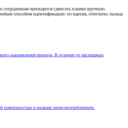
о сотрудникам приходится сдвигать планки вручную.
любым способом идентификации: по картам, отпечатку пальца
ного направления прохода. В отличие от распашных
ей поверхностью и низким энергопотреблением.