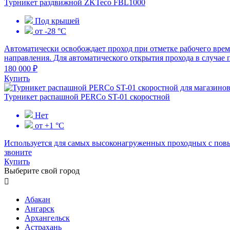
Турникет раздвижной ZKTeco FBL1000
Под крышей
от -28 °C
Автоматически освобождает проход при отметке рабочего време
направления. Для автоматического открытия прохода в случае п
180 000 ₽
Купить
Турникет распашной PERCo ST-01 скоростной
Нет
от +1 °C
Используется для самых высоконагруженных проходных с повы
звоните
Купить
Выберите свой город

Абакан
Ангарск
Архангельск
Астрахань