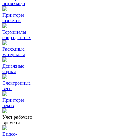
штрихкода
Принтеры
этикеток
Терминалы
сбора данных
Расходные
материалы
Денежные
ящики
Электронные
весы
Принтеры
чеков
Учет рабочего
времени
Видео‑