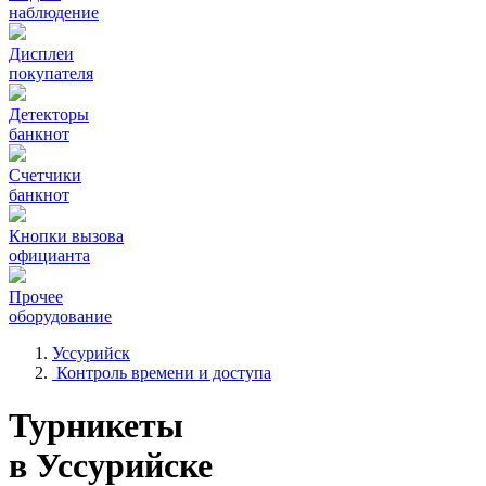
наблюдение
Дисплеи
покупателя
Детекторы
банкнот
Счетчики
банкнот
Кнопки вызова
официанта
Прочее
оборудование
Уссурийск
Контроль времени и доступа
Турникеты
в Уссурийске