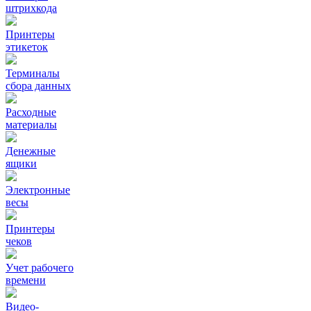
штрихкода
Принтеры
этикеток
Терминалы
сбора данных
Расходные
материалы
Денежные
ящики
Электронные
весы
Принтеры
чеков
Учет рабочего
времени
Видео‑