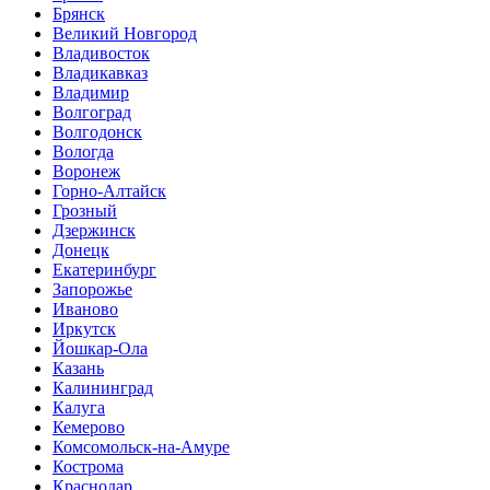
Брянск
Великий Новгород
Владивосток
Владикавказ
Владимир
Волгоград
Волгодонск
Вологда
Воронеж
Горно-Алтайск
Грозный
Дзержинск
Донецк
Екатеринбург
Запорожье
Иваново
Иркутск
Йошкар-Ола
Казань
Калининград
Калуга
Кемерово
Комсомольск-на-Амуре
Кострома
Краснодар