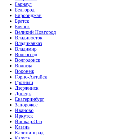
Барнаул
Белгород
Биробиджан
Братск
Брянск
Великий Новгород
Владивосток
Владикавказ
Владимир
Волгоград
Волгодонск
Вологда
Воронеж
Горно-Алтайск
Грозный
Дзержинск
Донецк
Екатеринбург
Запорожье
Иваново
Иркутск
Йошкар-Ола
Казань
Калининград
Калуга