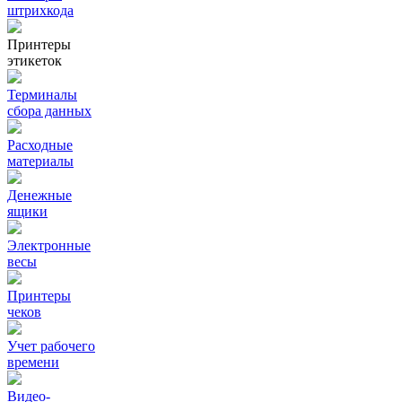
штрихкода
Принтеры
этикеток
Терминалы
сбора данных
Расходные
материалы
Денежные
ящики
Электронные
весы
Принтеры
чеков
Учет рабочего
времени
Видео‑