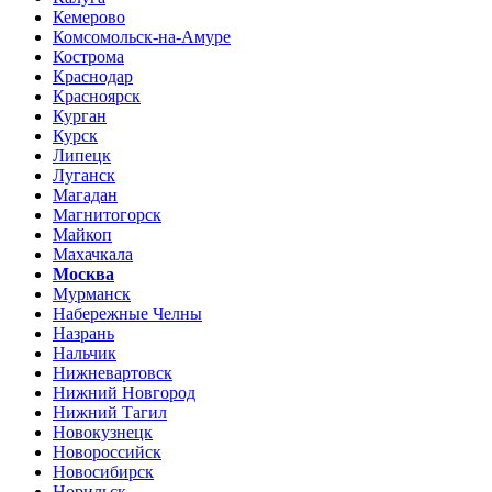
Кемерово
Комсомольск-на-Амуре
Кострома
Краснодар
Красноярск
Курган
Курск
Липецк
Луганск
Магадан
Магнитогорск
Майкоп
Махачкала
Москва
Мурманск
Набережные Челны
Назрань
Нальчик
Нижневартовск
Нижний Новгород
Нижний Тагил
Новокузнецк
Новороссийск
Новосибирск
Норильск