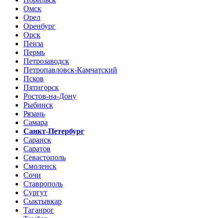
Омск
Орел
Оренбург
Орск
Пенза
Пермь
Петрозаводск
Петропавловск-Камчатский
Псков
Пятигорск
Ростов-на-Дону
Рыбинск
Рязань
Самара
Санкт-Петербург
Саранск
Саратов
Севастополь
Смоленск
Сочи
Ставрополь
Сургут
Сыктывкар
Таганрог