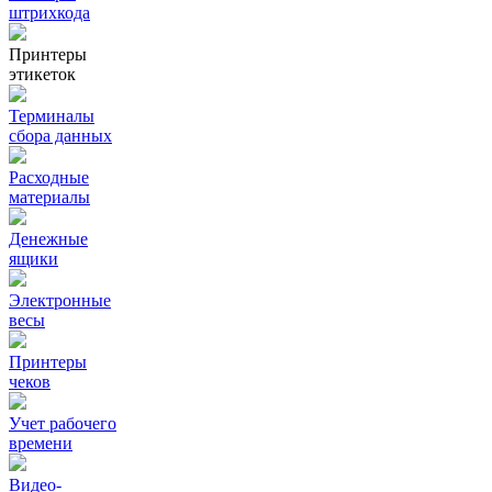
штрихкода
Принтеры
этикеток
Терминалы
сбора данных
Расходные
материалы
Денежные
ящики
Электронные
весы
Принтеры
чеков
Учет рабочего
времени
Видео‑