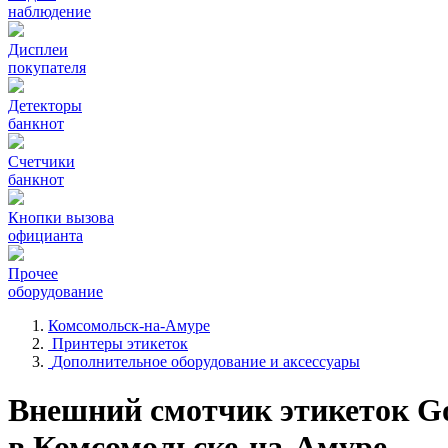
наблюдение
Дисплеи
покупателя
Детекторы
банкнот
Счетчики
банкнот
Кнопки вызова
официанта
Прочее
оборудование
Комсомольск-на-Амуре
Принтеры этикеток
Дополнительное оборудование и аксессуары
Внешний смотчик этикеток G
в Комсомольске-на-Амуре