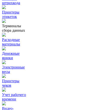
штрихкода
Принтеры
этикеток
Терминалы
сбора данных
Расходные
материалы
Денежные
ящики
Электронные
весы
Принтеры
чеков
Учет рабочего
времени
Видео‑