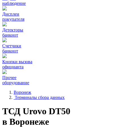
наблюдение
Дисплеи
покупателя
Детекторы
банкнот
Счетчики
банкнот
Кнопки вызова
официанта
Прочее
оборудование
Воронеж
Терминалы сбора данных
ТСД Urovo DT50
в Воронеже