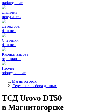
наблюдение
Дисплеи
покупателя
Детекторы
банкнот
Счетчики
банкнот
Кнопки вызова
официанта
Прочее
оборудование
Магнитогорск
Терминалы сбора данных
ТСД Urovo DT50
в Магнитогорске