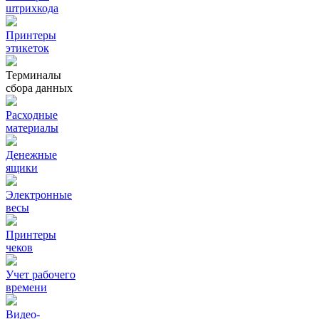
штрихкода
Принтеры
этикеток
Терминалы
сбора данных
Расходные
материалы
Денежные
ящики
Электронные
весы
Принтеры
чеков
Учет рабочего
времени
Видео‑