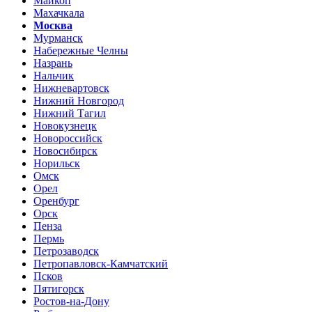
Майкоп
Махачкала
Москва
Мурманск
Набережные Челны
Назрань
Нальчик
Нижневартовск
Нижний Новгород
Нижний Тагил
Новокузнецк
Новороссийск
Новосибирск
Норильск
Омск
Орел
Оренбург
Орск
Пенза
Пермь
Петрозаводск
Петропавловск-Камчатский
Псков
Пятигорск
Ростов-на-Дону