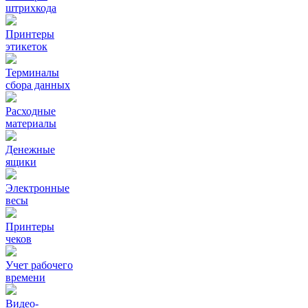
штрихкода
Принтеры
этикеток
Терминалы
сбора данных
Расходные
материалы
Денежные
ящики
Электронные
весы
Принтеры
чеков
Учет рабочего
времени
Видео‑