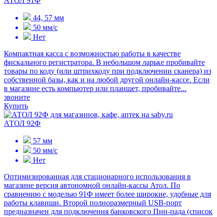
АТОЛ 91Ф
44, 57 мм
50 мм/с
Нет
Компактная касса с возможностью работы в качестве
фискального регистратора. В небольшом ларьке пробивайте
товары по коду (или штрихкоду при подключении сканера) из
собственной базы, как и на любой другой онлайн-кассе. Если
в магазине есть компьютер или планшет, пробивайте...
звоните
Купить
АТОЛ 92Ф
57 мм
50 мм/с
Нет
Оптимизированная для стационарного использования в
магазине версия автономной онлайн-кассы Атол. По
сравнению с моделью 91Ф имеет более широкие, удобные для
работы клавиши. Второй полноразмерный USB-порт
предназначен для подключения банковского Пин-пада (список