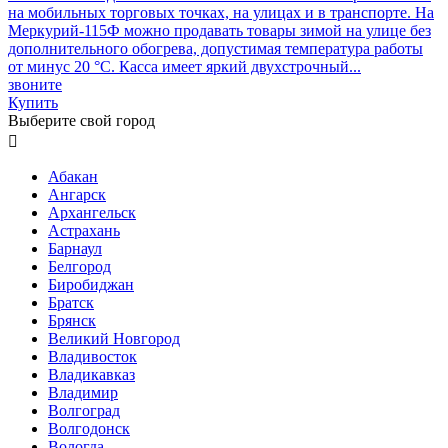
на мобильных торговых точках, на улицах и в транспорте. На
Меркурий-115Ф можно продавать товары зимой на улице без
дополнительного обогрева, допустимая температура работы
от минус 20 °С. Касса имеет яркий двухстрочный...
звоните
Купить
Выберите свой город

Абакан
Ангарск
Архангельск
Астрахань
Барнаул
Белгород
Биробиджан
Братск
Брянск
Великий Новгород
Владивосток
Владикавказ
Владимир
Волгоград
Волгодонск
Вологда