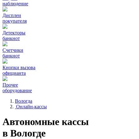
наблюдение
Дисплеи
покупателя
Детекторы
банкнот
Счетчики
банкнот
Кнопки вызова
официанта
Прочее
оборудование
Вологда
Онлайн-кассы
Автономные кассы
в Вологде