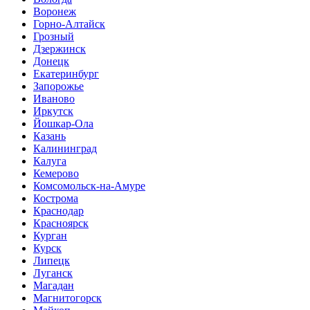
Воронеж
Горно-Алтайск
Грозный
Дзержинск
Донецк
Екатеринбург
Запорожье
Иваново
Иркутск
Йошкар-Ола
Казань
Калининград
Калуга
Кемерово
Комсомольск-на-Амуре
Кострома
Краснодар
Красноярск
Курган
Курск
Липецк
Луганск
Магадан
Магнитогорск