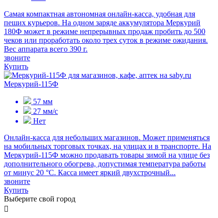
Самая компактная автономная онлайн-касса, удобная для
пеших курьеров. На одном заряде аккумулятора Меркурий
180Ф может в режиме непрерывных продаж пробить до 500
чеков или проработать около трех суток в режиме ожидания.
Вес аппарата всего 390 г.
звоните
Купить
Меркурий-115Ф
57 мм
27 мм/с
Нет
Онлайн-касса для небольших магазинов. Может применяться
на мобильных торговых точках, на улицах и в транспорте. На
Меркурий-115Ф можно продавать товары зимой на улице без
дополнительного обогрева, допустимая температура работы
от минус 20 °С. Касса имеет яркий двухстрочный...
звоните
Купить
Выберите свой город
