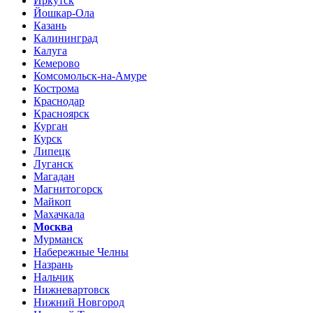
Иркутск
Йошкар-Ола
Казань
Калининград
Калуга
Кемерово
Комсомольск-на-Амуре
Кострома
Краснодар
Красноярск
Курган
Курск
Липецк
Луганск
Магадан
Магнитогорск
Майкоп
Махачкала
Москва
Мурманск
Набережные Челны
Назрань
Нальчик
Нижневартовск
Нижний Новгород