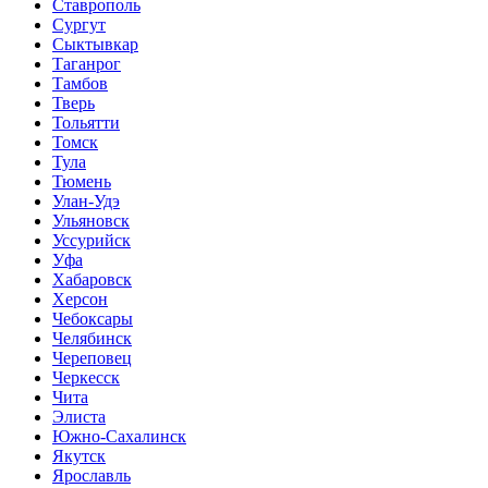
Ставрополь
Сургут
Сыктывкар
Таганрог
Тамбов
Тверь
Тольятти
Томск
Тула
Тюмень
Улан-Удэ
Ульяновск
Уссурийск
Уфа
Хабаровск
Херсон
Чебоксары
Челябинск
Череповец
Черкесск
Чита
Элиста
Южно-Сахалинск
Якутск
Ярославль