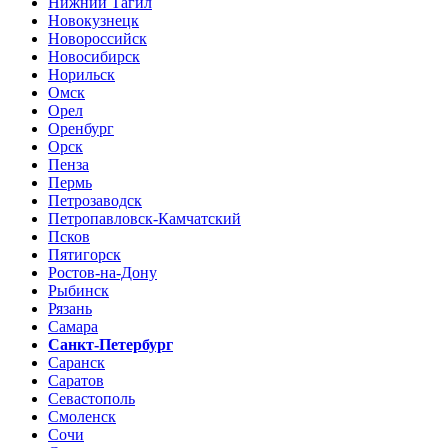
Нижний Тагил
Новокузнецк
Новороссийск
Новосибирск
Норильск
Омск
Орел
Оренбург
Орск
Пенза
Пермь
Петрозаводск
Петропавловск-Камчатский
Псков
Пятигорск
Ростов-на-Дону
Рыбинск
Рязань
Самара
Санкт-Петербург
Саранск
Саратов
Севастополь
Смоленск
Сочи