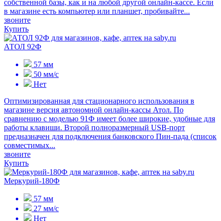
собственной базы, как и на любой другой онлайн-кассе. Если
в магазине есть компьютер или планшет, пробивайте...
звоните
Купить
АТОЛ 92Ф
57 мм
50 мм/с
Нет
Оптимизированная для стационарного использования в
магазине версия автономной онлайн-кассы Атол. По
сравнению с моделью 91Ф имеет более широкие, удобные для
работы клавиши. Второй полноразмерный USB-порт
предназначен для подключения банковского Пин-пада (список
совместимых...
звоните
Купить
Меркурий-180Ф
57 мм
27 мм/с
Нет