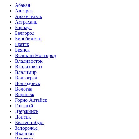
Абакан
Ангарск
Архангельск
Астрахань
Барнаул
Белгород
Биробиджан
Братск
Брянск
Великий Новгород
Владивосток
Владикавказ
Владимир
Волгоград
Волгодонск
Вологда
Воронеж
Горно-Алтайск
Грозный
Дзержинск
Донецк
Екатеринбург
Запорожье
Иваново