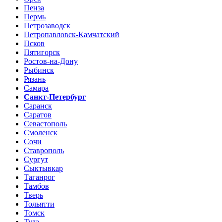
Пенза
Пермь
Петрозаводск
Петропавловск-Камчатский
Псков
Пятигорск
Ростов-на-Дону
Рыбинск
Рязань
Самара
Санкт-Петербург
Саранск
Саратов
Севастополь
Смоленск
Сочи
Ставрополь
Сургут
Сыктывкар
Таганрог
Тамбов
Тверь
Тольятти
Томск
Тула