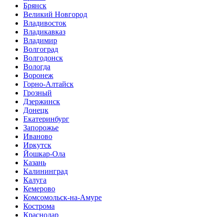
Брянск
Великий Новгород
Владивосток
Владикавказ
Владимир
Волгоград
Волгодонск
Вологда
Воронеж
Горно-Алтайск
Грозный
Дзержинск
Донецк
Екатеринбург
Запорожье
Иваново
Иркутск
Йошкар-Ола
Казань
Калининград
Калуга
Кемерово
Комсомольск-на-Амуре
Кострома
Краснодар