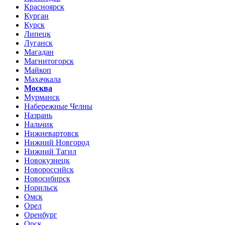
Красноярск
Курган
Курск
Липецк
Луганск
Магадан
Магнитогорск
Майкоп
Махачкала
Москва
Мурманск
Набережные Челны
Назрань
Нальчик
Нижневартовск
Нижний Новгород
Нижний Тагил
Новокузнецк
Новороссийск
Новосибирск
Норильск
Омск
Орел
Оренбург
Орск