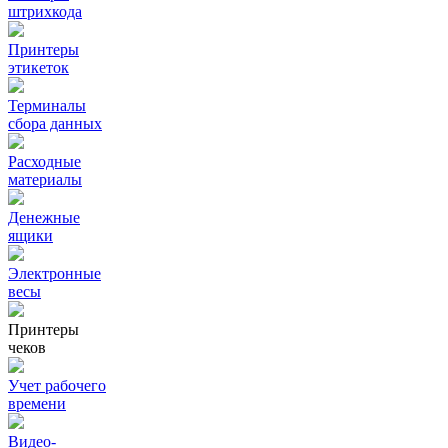
штрихкода
Принтеры
этикеток
Терминалы
сбора данных
Расходные
материалы
Денежные
ящики
Электронные
весы
Принтеры
чеков
Учет рабочего
времени
Видео‑