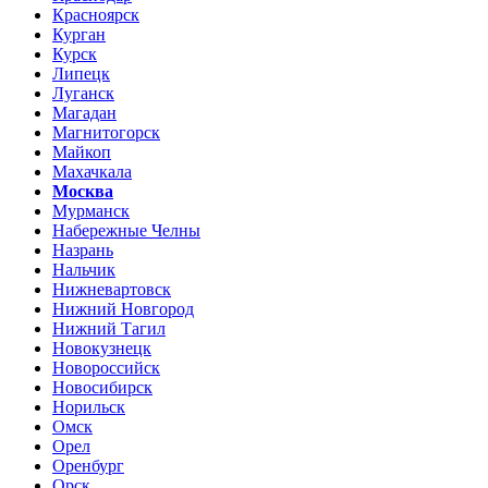
Красноярск
Курган
Курск
Липецк
Луганск
Магадан
Магнитогорск
Майкоп
Махачкала
Москва
Мурманск
Набережные Челны
Назрань
Нальчик
Нижневартовск
Нижний Новгород
Нижний Тагил
Новокузнецк
Новороссийск
Новосибирск
Норильск
Омск
Орел
Оренбург
Орск