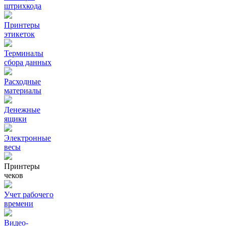
штрихкода
Принтеры
этикеток
Терминалы
сбора данных
Расходные
материалы
Денежные
ящики
Электронные
весы
Принтеры
чеков
Учет рабочего
времени
Видео‑