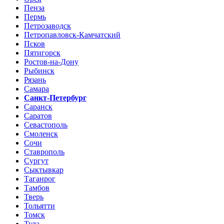
Пенза
Пермь
Петрозаводск
Петропавловск-Камчатский
Псков
Пятигорск
Ростов-на-Дону
Рыбинск
Рязань
Самара
Санкт-Петербург
Саранск
Саратов
Севастополь
Смоленск
Сочи
Ставрополь
Сургут
Сыктывкар
Таганрог
Тамбов
Тверь
Тольятти
Томск
Тула