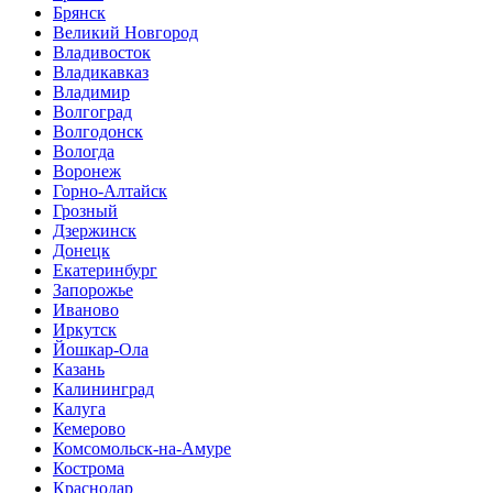
Брянск
Великий Новгород
Владивосток
Владикавказ
Владимир
Волгоград
Волгодонск
Вологда
Воронеж
Горно-Алтайск
Грозный
Дзержинск
Донецк
Екатеринбург
Запорожье
Иваново
Иркутск
Йошкар-Ола
Казань
Калининград
Калуга
Кемерово
Комсомольск-на-Амуре
Кострома
Краснодар