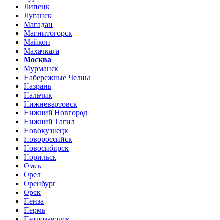
Липецк
Луганск
Магадан
Магнитогорск
Майкоп
Махачкала
Москва
Мурманск
Набережные Челны
Назрань
Нальчик
Нижневартовск
Нижний Новгород
Нижний Тагил
Новокузнецк
Новороссийск
Новосибирск
Норильск
Омск
Орел
Оренбург
Орск
Пенза
Пермь
Петрозаводск