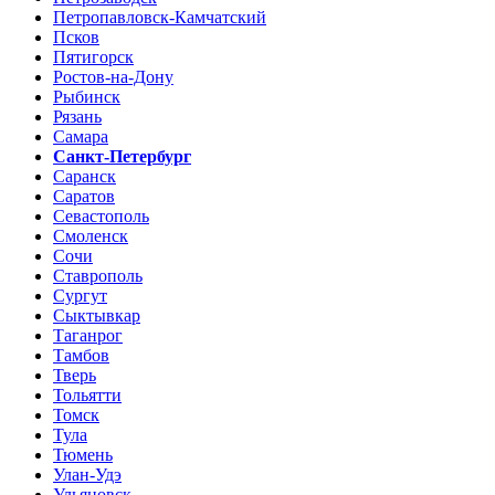
Петропавловск-Камчатский
Псков
Пятигорск
Ростов-на-Дону
Рыбинск
Рязань
Самара
Санкт-Петербург
Саранск
Саратов
Севастополь
Смоленск
Сочи
Ставрополь
Сургут
Сыктывкар
Таганрог
Тамбов
Тверь
Тольятти
Томск
Тула
Тюмень
Улан-Удэ
Ульяновск