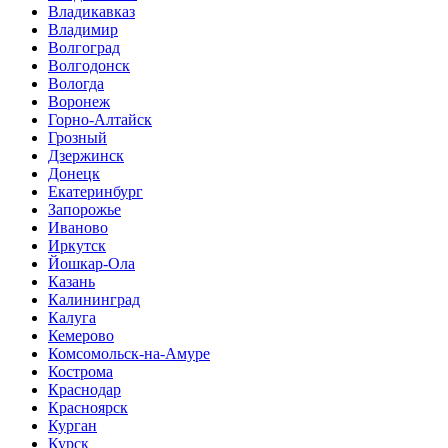
Владикавказ
Владимир
Волгоград
Волгодонск
Вологда
Воронеж
Горно-Алтайск
Грозный
Дзержинск
Донецк
Екатеринбург
Запорожье
Иваново
Иркутск
Йошкар-Ола
Казань
Калининград
Калуга
Кемерово
Комсомольск-на-Амуре
Кострома
Краснодар
Красноярск
Курган
Курск