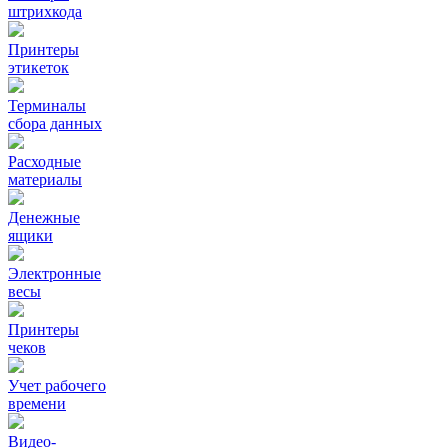
штрихкода
Принтеры
этикеток
Терминалы
сбора данных
Расходные
материалы
Денежные
ящики
Электронные
весы
Принтеры
чеков
Учет рабочего
времени
Видео‑