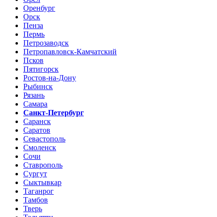
Оренбург
Орск
Пенза
Пермь
Петрозаводск
Петропавловск-Камчатский
Псков
Пятигорск
Ростов-на-Дону
Рыбинск
Рязань
Самара
Санкт-Петербург
Саранск
Саратов
Севастополь
Смоленск
Сочи
Ставрополь
Сургут
Сыктывкар
Таганрог
Тамбов
Тверь