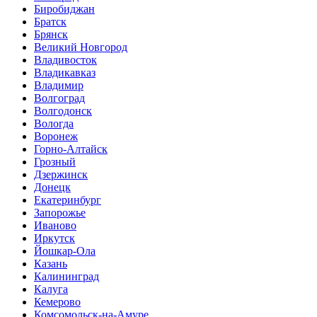
Биробиджан
Братск
Брянск
Великий Новгород
Владивосток
Владикавказ
Владимир
Волгоград
Волгодонск
Вологда
Воронеж
Горно-Алтайск
Грозный
Дзержинск
Донецк
Екатеринбург
Запорожье
Иваново
Иркутск
Йошкар-Ола
Казань
Калининград
Калуга
Кемерово
Комсомольск-на-Амуре