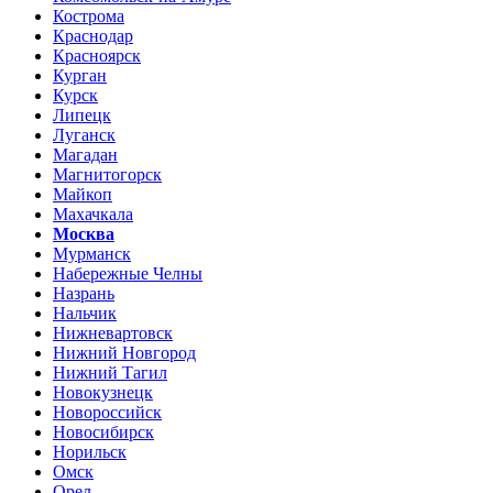
Кострома
Краснодар
Красноярск
Курган
Курск
Липецк
Луганск
Магадан
Магнитогорск
Майкоп
Махачкала
Москва
Мурманск
Набережные Челны
Назрань
Нальчик
Нижневартовск
Нижний Новгород
Нижний Тагил
Новокузнецк
Новороссийск
Новосибирск
Норильск
Омск
Орел