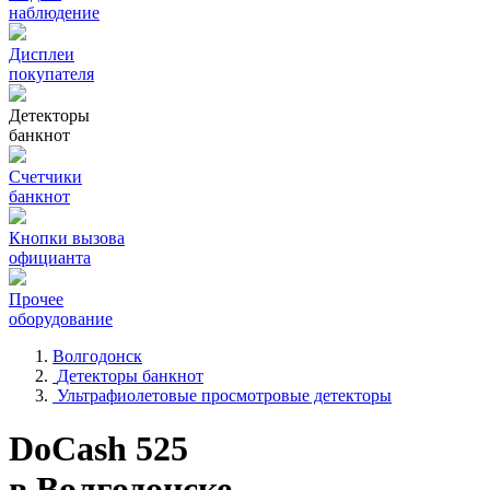
наблюдение
Дисплеи
покупателя
Детекторы
банкнот
Счетчики
банкнот
Кнопки вызова
официанта
Прочее
оборудование
Волгодонск
Детекторы банкнот
Ультрафиолетовые просмотровые детекторы
DoCash 525
в Волгодонске