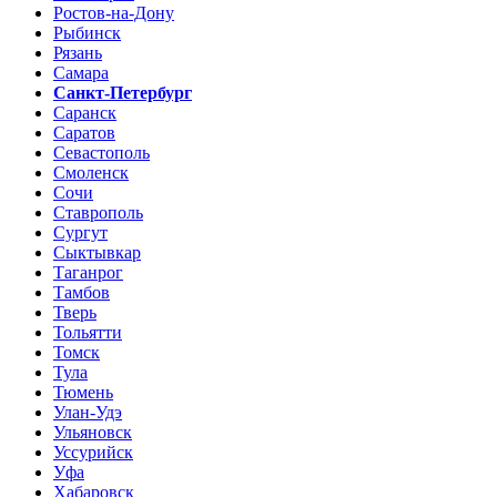
Ростов-на-Дону
Рыбинск
Рязань
Самара
Санкт-Петербург
Саранск
Саратов
Севастополь
Смоленск
Сочи
Ставрополь
Сургут
Сыктывкар
Таганрог
Тамбов
Тверь
Тольятти
Томск
Тула
Тюмень
Улан-Удэ
Ульяновск
Уссурийск
Уфа
Хабаровск