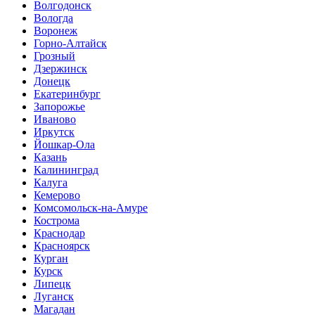
Волгодонск
Вологда
Воронеж
Горно-Алтайск
Грозный
Дзержинск
Донецк
Екатеринбург
Запорожье
Иваново
Иркутск
Йошкар-Ола
Казань
Калининград
Калуга
Кемерово
Комсомольск-на-Амуре
Кострома
Краснодар
Красноярск
Курган
Курск
Липецк
Луганск
Магадан