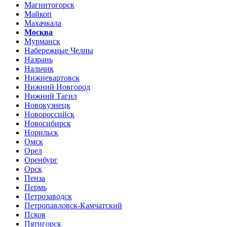
Магнитогорск
Майкоп
Махачкала
Москва
Мурманск
Набережные Челны
Назрань
Нальчик
Нижневартовск
Нижний Новгород
Нижний Тагил
Новокузнецк
Новороссийск
Новосибирск
Норильск
Омск
Орел
Оренбург
Орск
Пенза
Пермь
Петрозаводск
Петропавловск-Камчатский
Псков
Пятигорск