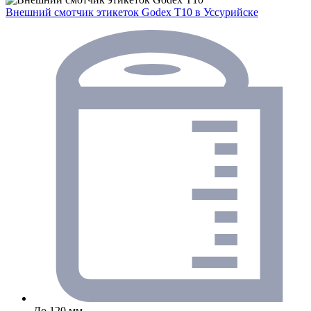
Внешний смотчик этикеток Godex T10
в Уссурийске
До 120 мм