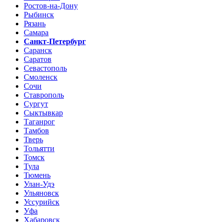
Ростов-на-Дону
Рыбинск
Рязань
Самара
Санкт-Петербург
Саранск
Саратов
Севастополь
Смоленск
Сочи
Ставрополь
Сургут
Сыктывкар
Таганрог
Тамбов
Тверь
Тольятти
Томск
Тула
Тюмень
Улан-Удэ
Ульяновск
Уссурийск
Уфа
Хабаровск