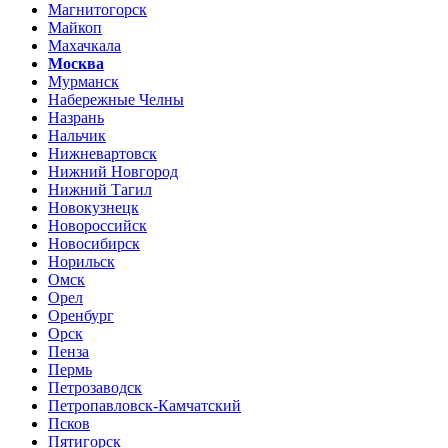
Магнитогорск
Майкоп
Махачкала
Москва
Мурманск
Набережные Челны
Назрань
Нальчик
Нижневартовск
Нижний Новгород
Нижний Тагил
Новокузнецк
Новороссийск
Новосибирск
Норильск
Омск
Орел
Оренбург
Орск
Пенза
Пермь
Петрозаводск
Петропавловск-Камчатский
Псков
Пятигорск