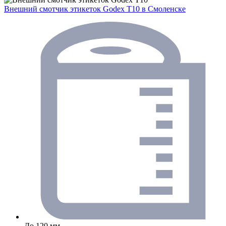
Внешний смотчик этикеток Godex T10
в Смоленске
До 120 мм