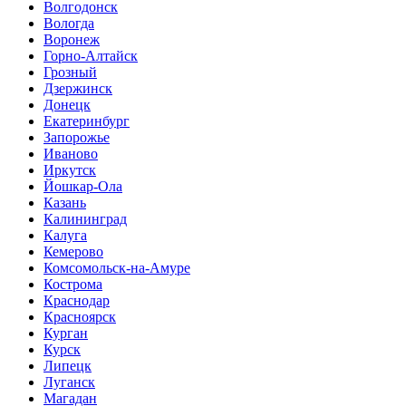
Волгодонск
Вологда
Воронеж
Горно-Алтайск
Грозный
Дзержинск
Донецк
Екатеринбург
Запорожье
Иваново
Иркутск
Йошкар-Ола
Казань
Калининград
Калуга
Кемерово
Комсомольск-на-Амуре
Кострома
Краснодар
Красноярск
Курган
Курск
Липецк
Луганск
Магадан