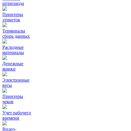
штрихкода
Принтеры
этикеток
Терминалы
сбора данных
Расходные
материалы
Денежные
ящики
Электронные
весы
Принтеры
чеков
Учет рабочего
времени
Видео‑