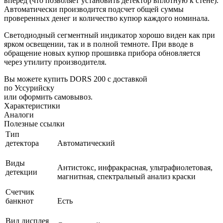
вперед (что позволяет установить детектор вплотную к стене).
Автоматически производится подсчет общей суммы
проверенных денег и количество купюр каждого номинала.
Светодиодный сегментный индикатор хорошо виден как при
ярком освещении, так и в полной темноте. При вводе в
обращение новых купюр прошивка прибора обновляется
через утилиту производителя.
Вы можете купить DORS 200 с доставкой
по Уссурийску
или оформить самовывоз.
Характеристики
Аналоги
Полезные ссылки
Тип
детектора
Автоматический
Виды
Антистокс, инфракрасная, ультрафиолетовая,
детекции
магнитная, спектральный анализ краски
Счетчик
банкнот
Есть
Вид дисплея