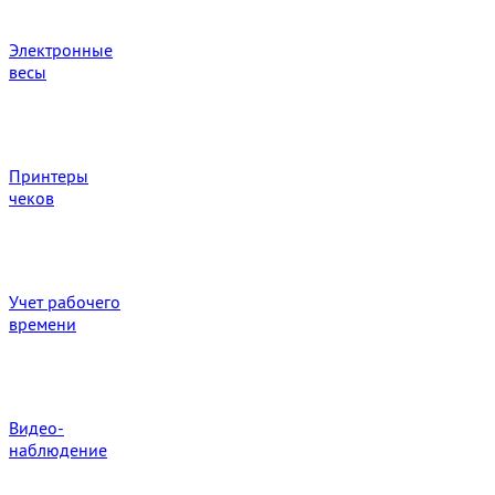
Электронные
весы
Принтеры
чеков
Учет рабочего
времени
Видео‑
наблюдение