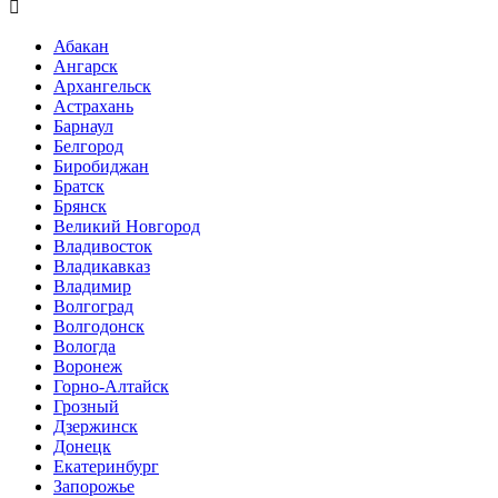

Абакан
Ангарск
Архангельск
Астрахань
Барнаул
Белгород
Биробиджан
Братск
Брянск
Великий Новгород
Владивосток
Владикавказ
Владимир
Волгоград
Волгодонск
Вологда
Воронеж
Горно-Алтайск
Грозный
Дзержинск
Донецк
Екатеринбург
Запорожье