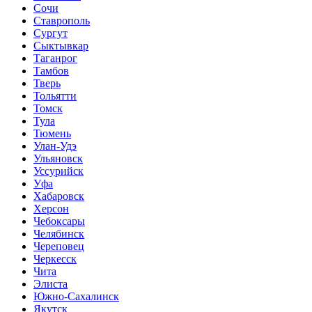
Сочи
Ставрополь
Сургут
Сыктывкар
Таганрог
Тамбов
Тверь
Тольятти
Томск
Тула
Тюмень
Улан-Удэ
Ульяновск
Уссурийск
Уфа
Хабаровск
Херсон
Чебоксары
Челябинск
Череповец
Черкесск
Чита
Элиста
Южно-Сахалинск
Якутск