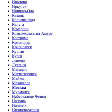
Иваново
Иркутск
Йошкар-Ола
Казань
Калининград
Калуга
Кемерово
Комсомольск-на-Амуре
Кострома
Краснодар
Красноярск
Курган
Курск
Липецк
Луганск
Магадан
Магнитогорск
Майкоп
Махачкала
Москва
Мурманск
Набережные Челны
Назрань
Нальчик
Нижневартовск