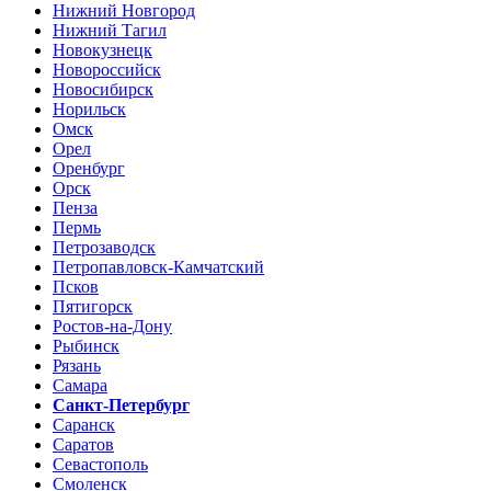
Нижний Новгород
Нижний Тагил
Новокузнецк
Новороссийск
Новосибирск
Норильск
Омск
Орел
Оренбург
Орск
Пенза
Пермь
Петрозаводск
Петропавловск-Камчатский
Псков
Пятигорск
Ростов-на-Дону
Рыбинск
Рязань
Самара
Санкт-Петербург
Саранск
Саратов
Севастополь
Смоленск