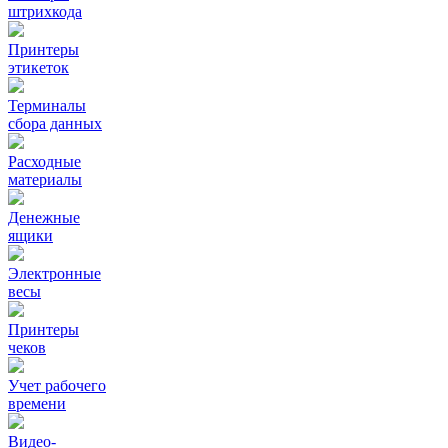
штрихкода
Принтеры
этикеток
Терминалы
сбора данных
Расходные
материалы
Денежные
ящики
Электронные
весы
Принтеры
чеков
Учет рабочего
времени
Видео‑