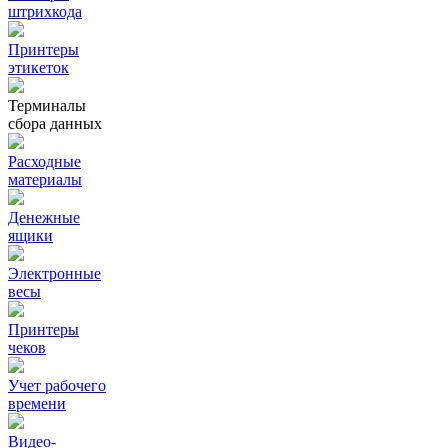
штрихкода
Принтеры
этикеток
Терминалы
сбора данных
Расходные
материалы
Денежные
ящики
Электронные
весы
Принтеры
чеков
Учет рабочего
времени
Видео‑