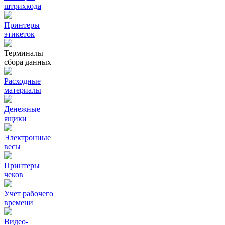
штрихкода
Принтеры
этикеток
Терминалы
сбора данных
Расходные
материалы
Денежные
ящики
Электронные
весы
Принтеры
чеков
Учет рабочего
времени
Видео‑