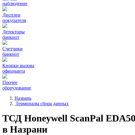
наблюдение
Дисплеи
покупателя
Детекторы
банкнот
Счетчики
банкнот
Кнопки вызова
официанта
Прочее
оборудование
Назрань
Терминалы сбора данных
ТСД Honeywell ScanPal EDA5
в Назрани