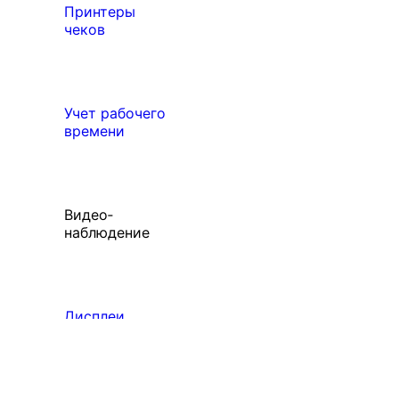
Принтеры
чеков
Учет рабочего
времени
Видео‑
наблюдение
Дисплеи
Выберите свой город
покупателя

Абакан
Ангарск