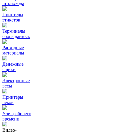
штрихкода
Принтеры
этикеток
Терминалы
сбора данных
Расходные
материалы
Денежные
ящики
Электронные
весы
Принтеры
чеков
Учет рабочего
времени
Видео‑