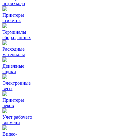
штрихкода
Принтеры
этикеток
Терминалы
сбора данных
Расходные
материалы
Денежные
ящики
Электронные
весы
Принтеры
чеков
Учет рабочего
времени
Видео‑