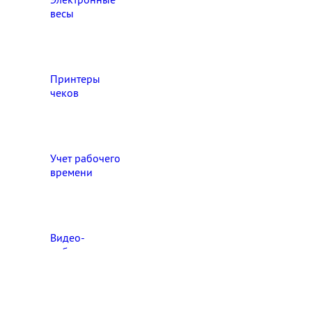
весы
Принтеры
чеков
Учет рабочего
времени
Видео‑
наблюдение
Выберите свой город

Абакан
Ангарск