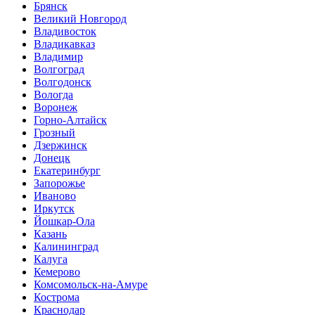
Брянск
Великий Новгород
Владивосток
Владикавказ
Владимир
Волгоград
Волгодонск
Вологда
Воронеж
Горно-Алтайск
Грозный
Дзержинск
Донецк
Екатеринбург
Запорожье
Иваново
Иркутск
Йошкар-Ола
Казань
Калининград
Калуга
Кемерово
Комсомольск-на-Амуре
Кострома
Краснодар