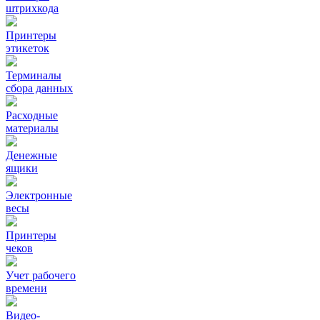
штрихкода
Принтеры
этикеток
Терминалы
сбора данных
Расходные
материалы
Денежные
ящики
Электронные
весы
Принтеры
чеков
Учет рабочего
времени
Видео‑