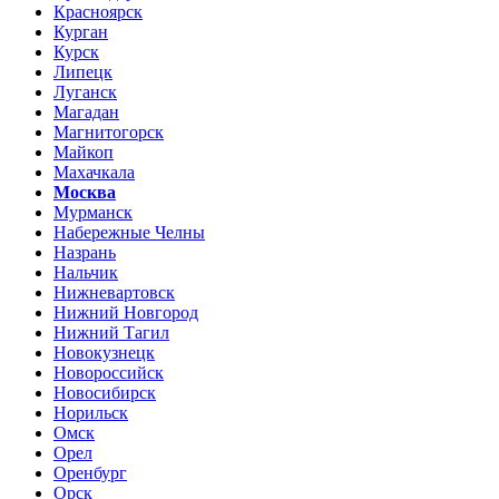
Красноярск
Курган
Курск
Липецк
Луганск
Магадан
Магнитогорск
Майкоп
Махачкала
Москва
Мурманск
Набережные Челны
Назрань
Нальчик
Нижневартовск
Нижний Новгород
Нижний Тагил
Новокузнецк
Новороссийск
Новосибирск
Норильск
Омск
Орел
Оренбург
Орск