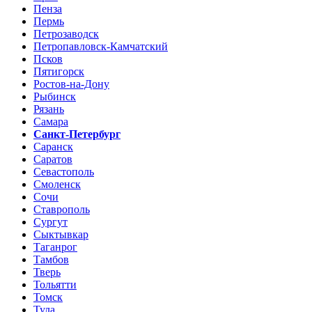
Пенза
Пермь
Петрозаводск
Петропавловск-Камчатский
Псков
Пятигорск
Ростов-на-Дону
Рыбинск
Рязань
Самара
Санкт-Петербург
Саранск
Саратов
Севастополь
Смоленск
Сочи
Ставрополь
Сургут
Сыктывкар
Таганрог
Тамбов
Тверь
Тольятти
Томск
Тула