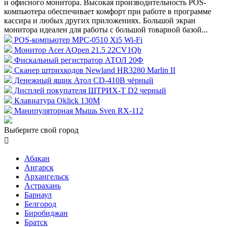
и офисного монитора. Высокая производительность POS-
компьютера обеспечивает комфорт при работе в программе
кассира и любых других приложениях. Большой экран
монитора идеален для работы с большой товарной базой...
POS-компьютер MPC-0510 Xi5 Wi-Fi
Монитор Acer AOpen 21.5 22CV1Qb
Фискальный регистратор АТОЛ 20Ф
Сканер штрихкодов Newland HR3280 Marlin II
Денежный ящик Атол CD-410B чёрный
Дисплей покупателя ШТРИХ-T D2 черный
Клавиатура Oklick 130M
Манипуляторная Мышь Sven RX-112
Выберите свой город

Абакан
Ангарск
Архангельск
Астрахань
Барнаул
Белгород
Биробиджан
Братск