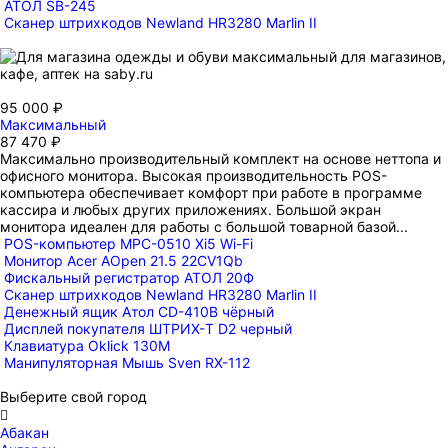
АТОЛ SB-245
Сканер штрихкодов Newland HR3280 Marlin II
95 000 ₽
Максимальный
87 470 ₽
Максимально производительный комплект на основе неттопа и
офисного монитора. Высокая производительность POS-
компьютера обеспечивает комфорт при работе в программе
кассира и любых других приложениях. Большой экран
монитора идеален для работы с большой товарной базой...
POS-компьютер MPC-0510 Xi5 Wi-Fi
Монитор Acer AOpen 21.5 22CV1Qb
Фискальный регистратор АТОЛ 20Ф
Сканер штрихкодов Newland HR3280 Marlin II
Денежный ящик Атол CD-410B чёрный
Дисплей покупателя ШТРИХ-T D2 черный
Клавиатура Oklick 130M
Манипуляторная Мышь Sven RX-112
Выберите свой город

Абакан