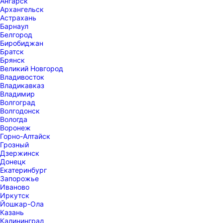
Ангарск
Архангельск
Астрахань
Барнаул
Белгород
Биробиджан
Братск
Брянск
Великий Новгород
Владивосток
Владикавказ
Владимир
Волгоград
Волгодонск
Вологда
Воронеж
Горно-Алтайск
Грозный
Дзержинск
Донецк
Екатеринбург
Запорожье
Иваново
Иркутск
Йошкар-Ола
Казань
Калининград