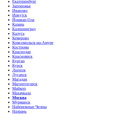
Екатеринбург
Запорожье
Иваново
Иркутск
Йошкар-Ола
Казань
Калининград
Калуга
Кемерово
Комсомольск-на-Амуре
Кострома
Краснодар
Красноярск
Курган
Курск
Липецк
Луганск
Магадан
Магнитогорск
Майкоп
Махачкала
Москва
Мурманск
Набережные Челны
Назрань