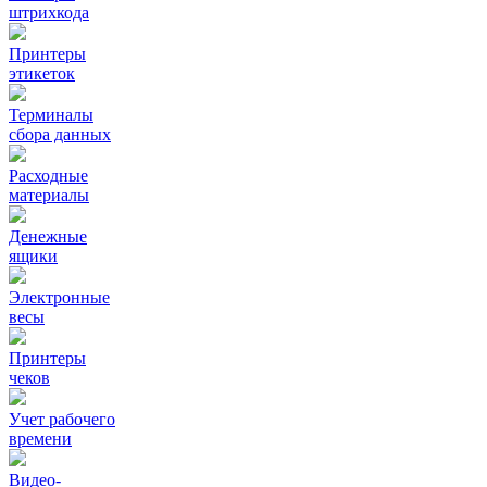
штрихкода
Принтеры
этикеток
Терминалы
сбора данных
Расходные
материалы
Денежные
ящики
Электронные
весы
Принтеры
чеков
Учет рабочего
времени
Видео‑