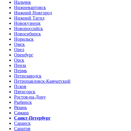
Нальчик
Нижневартовск
Нижний Новгород
Нижний Тагил
Новокузнецк
Новороссийск
Новосибирск
Норильск
Омск
Орел
Оренбург
Орск
Пенза
Пермь
Петрозаводск
Петропавловск-Камчатский
Псков
Пятигорск
Ростов-на-Дону
Рыбинск
Рязань
Самара
Санкт-Петербург
Саранск
Саратов