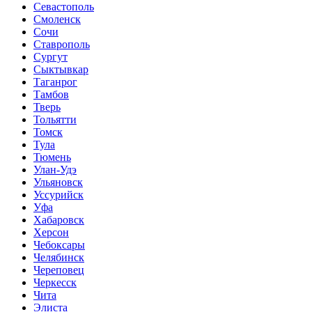
Севастополь
Смоленск
Сочи
Ставрополь
Сургут
Сыктывкар
Таганрог
Тамбов
Тверь
Тольятти
Томск
Тула
Тюмень
Улан-Удэ
Ульяновск
Уссурийск
Уфа
Хабаровск
Херсон
Чебоксары
Челябинск
Череповец
Черкесск
Чита
Элиста