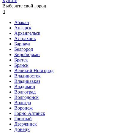
Купить
Выберите свой город

Абакан
Ангарск
Архангельск
Астрахань
Барнаул
Белгород
Биробиджан
Братск
Брянск
Великий Новгород
Владивосток
Владикавказ
Владимир
Волгоград
Волгодонск
Вологда
Воронеж
Горно-Алтайск
Грозный
Дзержинск
Донецк