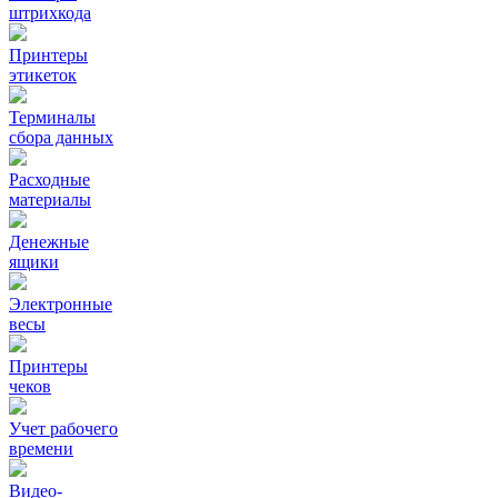
штрихкода
Принтеры
этикеток
Терминалы
сбора данных
Расходные
материалы
Денежные
ящики
Электронные
весы
Принтеры
чеков
Учет рабочего
времени
Видео‑