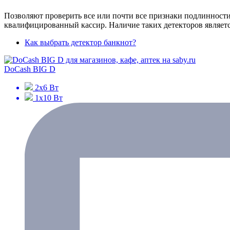
Позволяют проверить все или почти все признаки подлинности
квалифицированный кассир. Наличие таких детекторов являетс
Как выбрать детектор банкнот?
DoCash BIG D
2х6 Вт
1х10 Вт