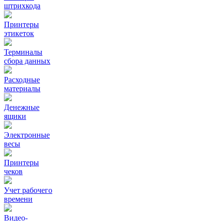
штрихкода
Принтеры
этикеток
Терминалы
сбора данных
Расходные
материалы
Денежные
ящики
Электронные
весы
Принтеры
чеков
Учет рабочего
времени
Видео‑