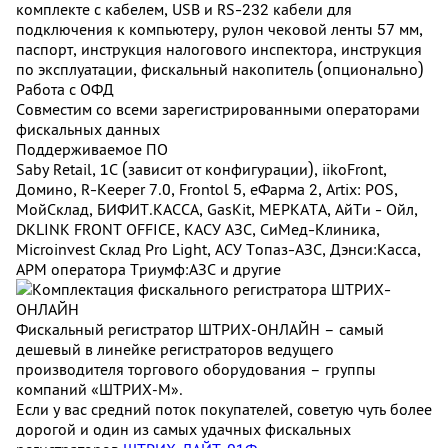
комплекте с кабелем, USB и RS-232 кабели для
подключения к компьютеру, рулон чековой ленты 57 мм,
паспорт, инструкция налогового инспектора, инструкция
по эксплуатации, фискальный накопитель (опционально)
Работа с ОФД
Совместим со всеми зарегистрированными операторами
фискальных данных
Поддерживаемое ПО
Saby Retail, 1С (зависит от конфигурации), iikoFront,
Домино, R-Keeper 7.0, Frontol 5, eФарма 2, Artix: POS,
МойСклад, БИФИТ.КАССА, GasKit, МЕРКАТА, АйТи - Ойл,
DKLINK FRONT OFFICE, КАСУ АЗС, СиМед-Клиника,
Microinvest Склад Pro Light, АСУ Топаз-АЗС, Дэнси:Касса,
АРМ оператора Триумф:АЗС и другие
Фискальный регистратор ШТРИХ‑ОНЛАЙН – самый
дешевый в линейке регистраторов ведущего
производителя торгового оборудования – группы
компаний «ШТРИХ‑М».
Если у вас средний поток покупателей, советую чуть более
дорогой и один из самых удачных фискальных