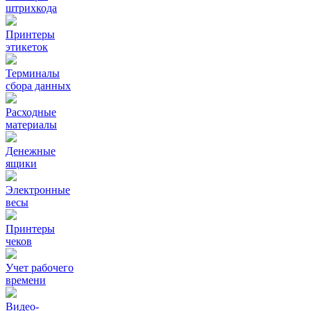
штрихкода
Принтеры
этикеток
Терминалы
сбора данных
Расходные
материалы
Денежные
ящики
Электронные
весы
Принтеры
чеков
Учет рабочего
времени
Видео‑