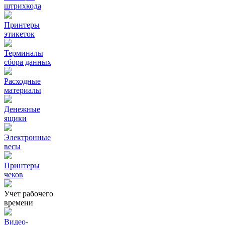
штрихкода
Принтеры
этикеток
Терминалы
сбора данных
Расходные
материалы
Денежные
ящики
Электронные
весы
Принтеры
чеков
Учет рабочего
времени
Видео‑